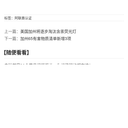
标签：
阿联酋认证
上一篇：
美国加州将逐步淘汰含汞荧光灯
下一篇：
加州65有害物质清单新增3项
【随便看看】
电磁兼容30个常见问题汇总，你想了解的都在这！
GB/T 9254.1-2021《信息技术设备、多媒体设备和
电磁兼容测试常见故障及排除技术
印度发布新法规以应对5G NR发展
FCC KDB 178919许可变更条例详解