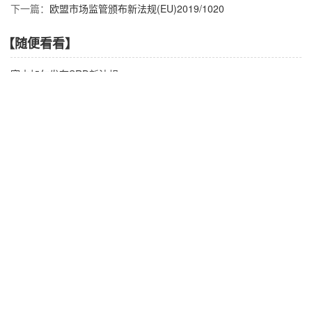
下一篇：
欧盟市场监管颁布新法规(EU)2019/1020
【随便看看】
塞内加尔发布SRD新法规
IEC发布可穿戴电子设备和技术标准
巴西ANATEL发布No 3939 法案
塞拉利昂NATCOM 标签要求
欧盟电池新法达成临时协议
【产品推荐】