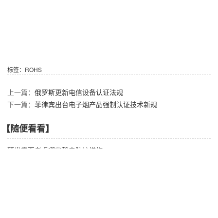
标签：
ROHS
上一篇：
俄罗斯更新电信设备认证法规
下一篇：
菲律宾出台电子烟产品强制认证技术新规
【随便看看】
研发需要考虑哪些静电防护措施
欧盟提出食品接触再生塑料新立法
博兹瓦纳发布型式认可指南