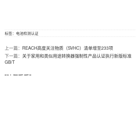
标签：
电池检测认证
上一篇：
REACH高度关注物质（SVHC）清单增至233项
下一篇：
关于家用和类似用途转换器强制性产品认证执行新版标准
GB/T
【随便看看】
美国亚马逊实施CEC Title20 强制能效认证
中国质量认证中心CQC公布新版CQC11-464112-20
阿尔及利亚更新SRD法规
加州65新增PFOS致癌化学品清单