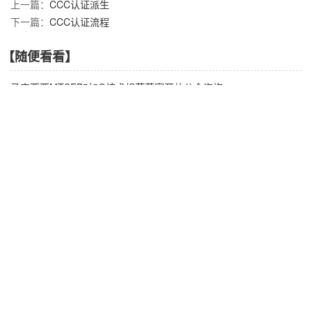
上一篇：
CCC认证派生
下一篇：
CCC认证流程
【随便看看】
马来西亚MTSFB对5G技术规范草案开放公众咨询
巴西ANATEL发布715号法规
巴西ANATEL发布RF模组认证指南
巴西ANATEL发布No 1477批准5G NR频段
EAC认证强制要求提交GLN代码
【产品推荐】