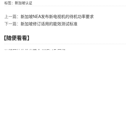
标签：
新加坡认证
上一篇：
新加坡NEA发布新电视机的待机功率要求
下一篇：
新加坡修订适用的能效测试标准
【随便看看】
沙特阿拉伯推出首个 WiFi 6E 网络
印度BEE新增能效强制认证产品
印度TEC更新MTCTE程序版本
欧盟电池新法达成临时协议
印度动力电池标准更新
【产品推荐】