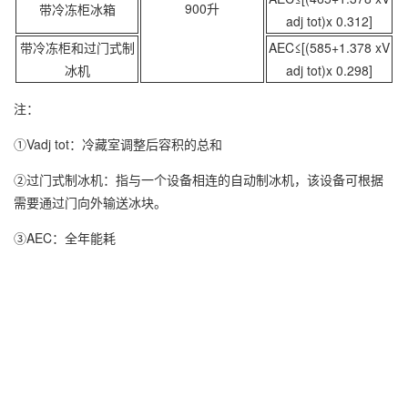
900升
带冷冻柜冰箱
adj tot)x 0.312]
带冷冻柜和过门式制
AEC≤[(585+1.378 xV
冰机
adj tot)x 0.298]
注：
①Vadj tot：冷藏室调整后容积的总和
②过门式制冰机：指与一个设备相连的自动制冰机，该设备可根据
需要通过门向外输送冰块。
③AEC：全年能耗