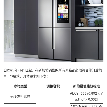
自2025年4月1日起，在新加坡销售的所有冰箱都必须符合修订后的
MEPS要求，具体要求如下表：
冰箱类型
调整容积
新的最低能效标准
AEC≤[(368+0.892 x V
无冷冻柜冰箱
adj tot)x 0.332]
AEC≤[(465+1.378 xV