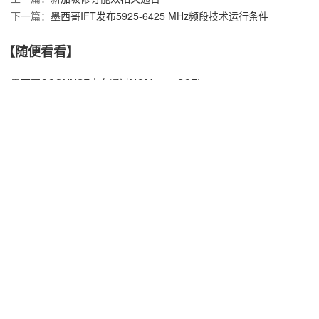
下一篇：
墨西哥IFT发布5925-6425 MHz频段技术运行条件
【随便看看】
墨西哥CCONNSE宣布通过NOM-001-SCFI-201
印度TEC发布第三、第四阶段产品目录
阿根廷ENACOM更新的低功率设备标准
摩洛哥启用Wi-Fi 6E和24 GHz雷达技术
印度BIS对强制注册计划（CRS）开展新的一轮市场监督
【产品推荐】