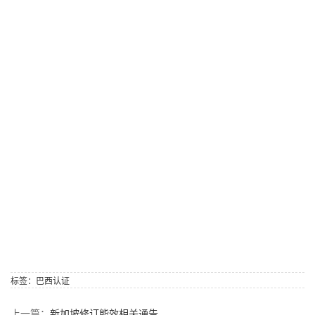
标签：
巴西认证
上一篇：
新加坡修订能效相关通告