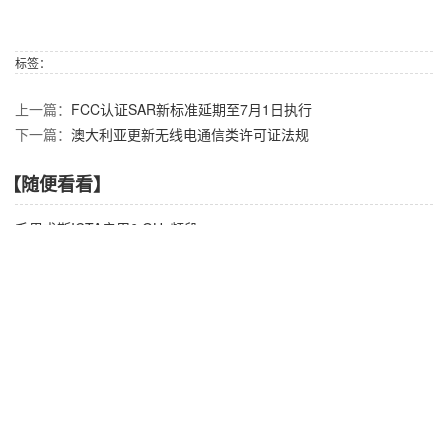
标签：
上一篇：
FCC认证SAR新标准延期至7月1日执行
下一篇：
澳大利亚更新无线电通信类许可证法规
【随便看看】
毛里求斯ICTA启用6 GHz频段
新西兰RSM开放5925–6425 MHz频段用于WLAN
亚马逊美国站推出针对磁铁产品新政策
巴西ANATEL发布了No 54/2020公众咨询
沙特宣布放松SABER合格证书有效期