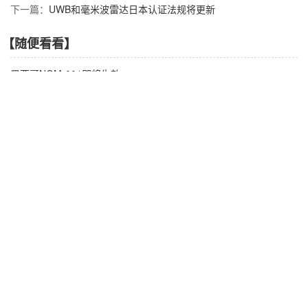
下一篇：
UWB和毫米波雷达日本认证法规将更新
【随便看看】
墨西哥NOM-001即将生效
管控升级！ECHA建议将「金属铅等八项物质」列入欧盟REAC
婴童泳衣标准GB/T 40180-2021 12月1日实施
沙特ROHS延期至2022年6月执行
FDA食品接触材料物质清单新增三种物质
【产品推荐】