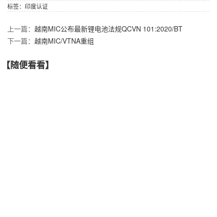
标签：
印度认证
上一篇：
越南MIC公布最新锂电池法规QCVN 101:2020/BT
下一篇：
越南MIC/VTNA重组
【随便看看】
CQC发布开关型电源用变压器安全认证规则修订的通知
巴西ANATEL延长5G设备测试报告提交时间
毛里求斯ICTA启用6 GHz频段
巴西ANATEL法规展开5G标准公众咨询
阿根廷ENACOM发布854/2020法规
【产品推荐】