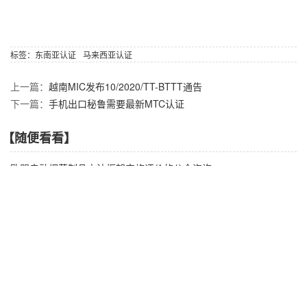
标签：
东南亚认证
马来西亚认证
上一篇：
越南MIC发布10/2020/TT-BTTT通告
下一篇：
手机出口秘鲁需要最新MTC认证
【随便看看】
欧盟启动烟草制品立法框架实施评价的公众咨询
锂电池CQC认证实施最新标准
印度TEC放宽标签要求
电阻法测绕组温升具体怎么操作？
乌拉圭公布豁免蓝牙和Wi-Fi设备进口的议案