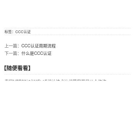
标签：
CCC认证
上一篇：
CCC认证周期流程
下一篇：
什么是CCC认证
【随便看看】
泰国NBTC针对WiFi 6E相关技术法规草案开展公众咨询
巴西ANATEL更新电子标签的新用途
俄罗斯电信认证机构FAC将变更
印度WPC认证更新新的低功率射频设备使用规则