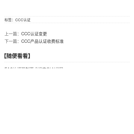
标签：
CCC认证
上一篇：
CCC认证变更
下一篇：
CCC产品认证收费标准
【随便看看】
EAC认证强制要求提交GLN代码
IEC发布电磁兼容性的总则标准
沙特ROHS延期至2022年6月执行
IEC发布电气和电子设备的机械结构标准
越南MOIT发布RoHS最新法规草案